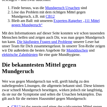
Finde heraus, was die
Mundgeruch Ursachen
sind
Löse das Problem mit dem richtigen Mittel gegen
Mundgeruch, z.B. mit
CB12
Bleib am Ball: mit unserem
Experten-Ratgeber „111 Mittel
gegen Mundgeruch“
Mit den Informationen auf dieser Seite konnten wir schon tausenden
Menschen helfen und zeigen auch Dir, was man gegen Mundgeruch
tun kann.
Die häufigsten Fragen und Probleme
unserer Leser hat
unser Team für Dich zusammengefasst. In unserer Test-Reihe zeigen
wir Dir außerdem die besten Angebote für
Mundduschen
und
elektrische Zahnbürsten
für eine gute Mundhygiene.
Die bekanntesten Mittel gegen
Mundgeruch
Wer was gegen Mundgeruch tun will, greift häufig zu den
naheliegenden Lösungen, die allgemein bekannt sind. Diese können
zwar schnell Mundgeruch beseitigen, wirken jedoch nie langfristig,
da sie nur die Symptome und selten die Ursachen bekämpfen. Das
gilt auch für die meisten Hausmittel gegen Mundgeruch:
CB12
ist das neuste und eines der wirksamsten Mittel gegen